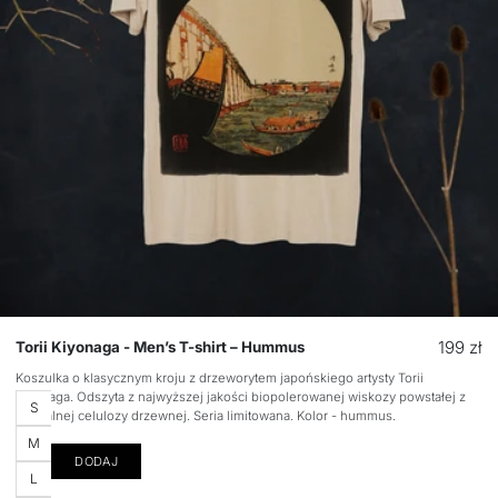
Cena
199 zł
Torii Kiyonaga - Men’s T-shirt – Hummus
regular
Koszulka o klasycznym kroju z drzeworytem japońskiego artysty Torii
Kiyonaga. Odszyta z najwyższej jakości biopolerowanej wiskozy powstałej z
Rozmiar
S
naturalnej celulozy drzewnej. Seria limitowana. Kolor - hummus.
M
DODAJ
L