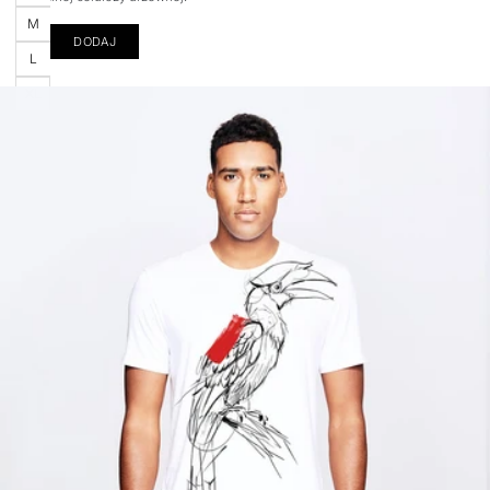
M
DODAJ
L
XL