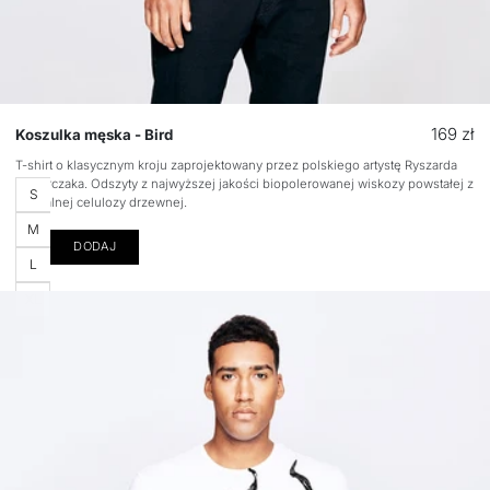
Cena
169 zł
Koszulka męska - Bird
regular
T-shirt o klasycznym kroju zaprojektowany przez polskiego artystę Ryszarda
Izydorczaka. Odszyty z najwyższej jakości biopolerowanej wiskozy powstałej z
Rozmiar
S
naturalnej celulozy drzewnej.
M
DODAJ
L
XL