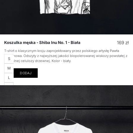
Cena
169 zł
Koszulka męska - Shiba Inu No. 1 - Biała
regular
T-shirt o klasycznym kroju zaprojektowany przez polskiego artystę Pawła
Stepanowa. Odszyty z najwyższej jakości biopolerowanej wiskozy powstałej z
Rozmiar
S
naturalnej celulozy drzewnej. Kolor - biały.
M
DODAJ
L
XL