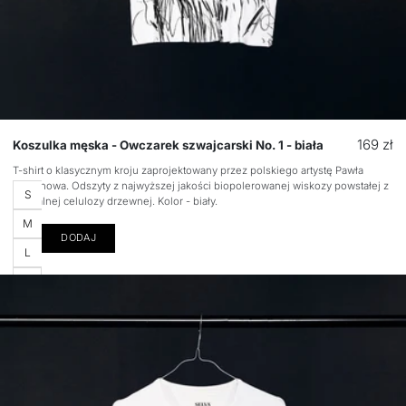
Cena
169 zł
Koszulka męska - Owczarek szwajcarski No. 1 - biała
regular
T-shirt o klasycznym kroju zaprojektowany przez polskiego artystę Pawła
Stepanowa. Odszyty z najwyższej jakości biopolerowanej wiskozy powstałej z
Rozmiar
S
naturalnej celulozy drzewnej. Kolor - biały.
M
DODAJ
L
XL