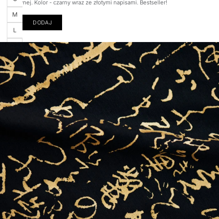
drzewnej. Kolor - czarny wraz ze złotymi napisami. Bestseller!
M
DODAJ
L
XL