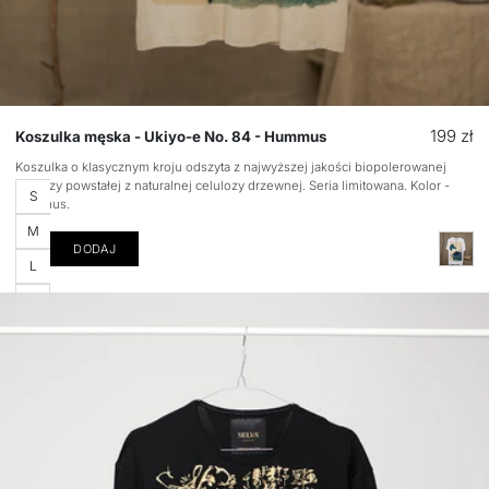
Cena
199 zł
Koszulka męska - Ukiyo-e No. 84 - Hummus
regular
Koszulka o klasycznym kroju odszyta z najwyższej jakości biopolerowanej
wiskozy powstałej z naturalnej celulozy drzewnej. Seria limitowana. Kolor -
Rozmiar
S
hummus.
M
DODAJ
L
XL