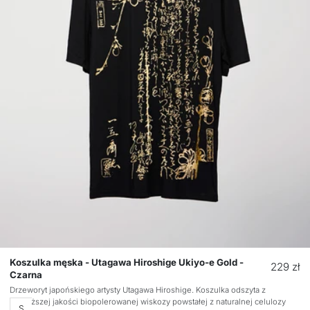
Koszulka męska - Utagawa Hiroshige Ukiyo-e Gold -
Cena
229 zł
Czarna
regular
Drzeworyt japońskiego artysty Utagawa Hiroshige. Koszulka odszyta z
najwyższej jakości biopolerowanej wiskozy powstałej z naturalnej celulozy
Rozmiar
S