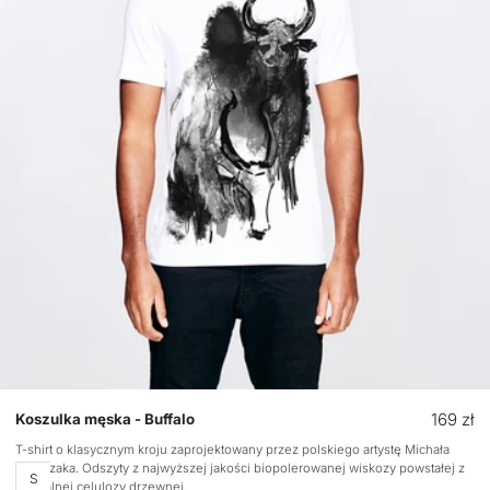
Cena
169 zł
Koszulka męska - Buffalo
regular
T-shirt o klasycznym kroju zaprojektowany przez polskiego artystę Michała
Ratajczaka. Odszyty z najwyższej jakości biopolerowanej wiskozy powstałej z
Rozmiar
S
naturalnej celulozy drzewnej.