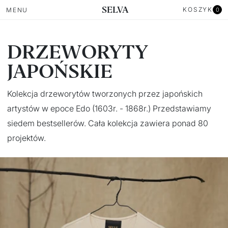
Przejdź
SELVA
Koszyk
KOSZYK
MENU
0
do treści
DRZEWORYTY
JAPOŃSKIE
Kolekcja drzeworytów tworzonych przez japońskich
artystów w epoce Edo (1603r. - 1868r.) Przedstawiamy
siedem bestsellerów. Cała kolekcja zawiera ponad 80
projektów.