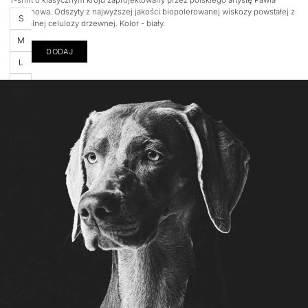
T-shirt o klasycznym kroju zaprojektowany przez polskiego artystę Pawła
Stepanowa. Odszyty z najwyższej jakości biopolerowanej wiskozy powstałej z
Rozmiar
S
naturalnej celulozy drzewnej. Kolor - biały.
M
DODAJ
L
XL