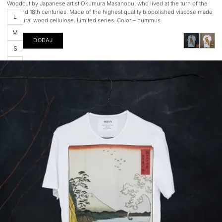
regular
Woodcut by Japanese artist Okumura Masanobu, who lived at the turn of the
17th and 18th centuries. Made of the highest quality biopolished viscose made
Rozmiar
L
of natural wood cellulose. Limited series. Color – hummus.
M
DODAJ
S
XL