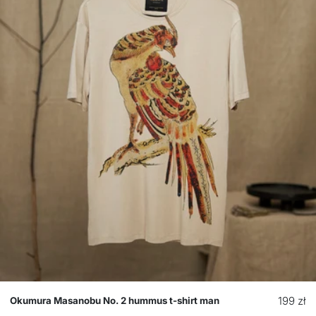
Cena
199 zł
Okumura Masanobu No. 2 hummus t-shirt man