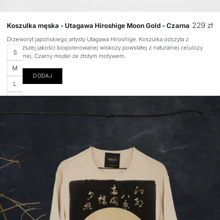
Cena
229 zł
Koszulka męska - Utagawa Hiroshige Moon Gold - Czarna
regular
Drzeworyt japońskiego artysty Utagawa Hiroshige. Koszulka odszyta z
najwyższej jakości biopolerowanej wiskozy powstałej z naturalnej celulozy
Rozmiar
S
drzewnej. Czarny model ze złotym motywem.
M
DODAJ
L
XL