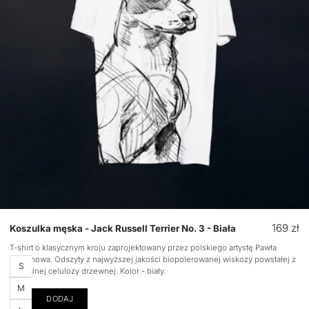
Cena
169 zł
Koszulka męska - Jack Russell Terrier No. 3 - Biała
regular
T-shirt o klasycznym kroju zaprojektowany przez polskiego artystę Pawła
Stepanowa. Odszyty z najwyższej jakości biopolerowanej wiskozy powstałej z
Rozmiar
S
naturalnej celulozy drzewnej. Kolor - biały.
M
DODAJ