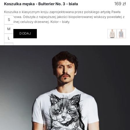
Cena
169 zł
Koszulka męska - Bulterier No. 3 - biała
regular
Koszulka o klasycznym kroju zaprojektowana przez polskiego artystę Pawła
Stepanowa. Odszyta z najwyższej jakości biopolerowanej wiskozy powstałej z
Rozmiar
S
naturalnej celulozy drzewnej. Kolor – biały.
M
DODAJ
L
XL