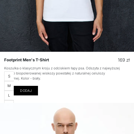
Cena
169 zł
Footprint Men's T-Shirt
regular
Koszulka o klasycznym kroju z odciskiem łapy psa. Odszyta z najwyższej
jakości biopolerowanej wiskozy powstałej z naturalnej celulozy
Rozmiar
S
drzewnej. Kolor - biały.
M
DODAJ
L
XL