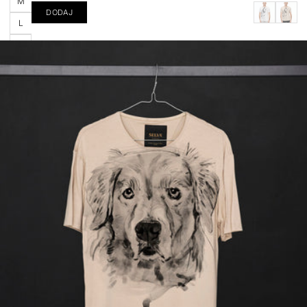
M
DODAJ
L
XL