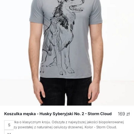
Cena
169 zł
Koszulka męska - Husky Syberyjski No. 2 - Storm Cloud
regular
Koszulka o klasycznym kroju. Odszyta z najwyższej jakości biopolerowanej
Rozmiar
S
wiskozy powstałej z naturalnej celulozy drzewnej. Kolor - Storm Cloud.