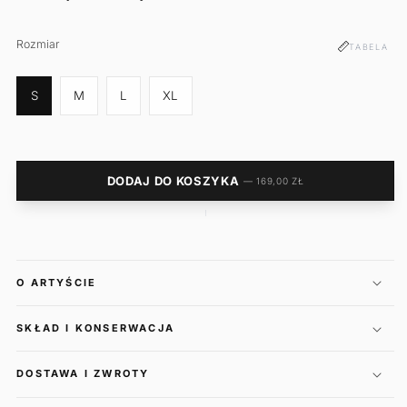
Rozmiar
Rozmiar
TABELA
S
M
L
XL
DODAJ DO KOSZYKA
— 169,00 ZŁ
O ARTYŚCIE
SKŁAD I KONSERWACJA
DOSTAWA I ZWROTY