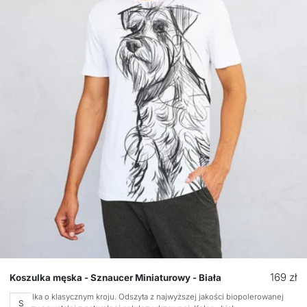
Cena
169 zł
Koszulka męska - Sznaucer Miniaturowy - Biała
regular
Koszulka o klasycznym kroju. Odszyta z najwyższej jakości biopolerowanej
Rozmiar
S