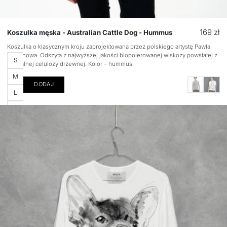
Cena
169 zł
Koszulka męska - Australian Cattle Dog - Hummus
regular
Koszulka o klasycznym kroju zaprojektowana przez polskiego artystę Pawła
Stepanowa. Odszyta z najwyższej jakości biopolerowanej wiskozy powstałej z
Rozmiar
S
naturalnej celulozy drzewnej. Kolor – hummus.
M
DODAJ
L
XL