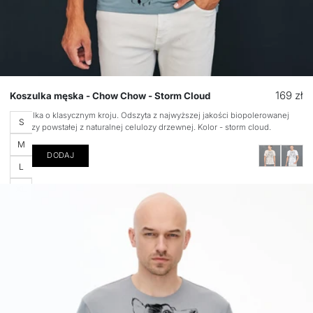
Cena
169 zł
Koszulka męska - Chow Chow - Storm Cloud
regular
Koszulka o klasycznym kroju. Odszyta z najwyższej jakości biopolerowanej
Rozmiar
S
wiskozy powstałej z naturalnej celulozy drzewnej. Kolor - storm cloud.
M
DODAJ
L
XL