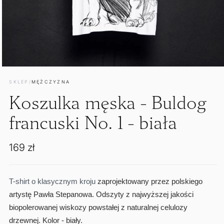
Otwórz
multimedia
SKLEP
/
MĘŻCZYZNA
1
w
Koszulka męska - Buldog
oknie
modalnym
francuski No. 1 - biała
Cena
169 zł
regularna
T-shirt o klasycznym kroju
zaprojektowany przez polskiego
artystę Pawła Stepanowa. Odszyty z najwyższej jakości
biopolerowanej wiskozy powstałej z naturalnej celulozy
drzewnej. Kolor - biały.