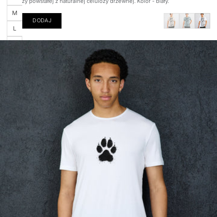
wiskozy powstałej z naturalnej celulozy drzewnej. Kolor - biały.
M
DODAJ
L
XL