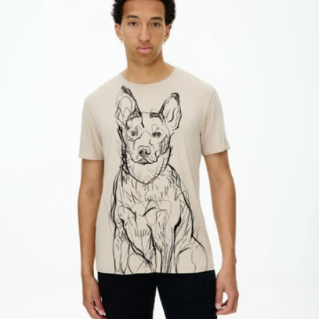
Hovawart
Sznaucer olbrzymi
Husky syberyjski
Szpic miniaturowy
Islandzki szpic pasterski
Terier irlandzki
Jack russell terrier
Terier szkocki
Jamnik
Welsh corgi cardigan
Jamnik szorstkowłosy
Welsh corgi pembroke
Kot bengalski
West highland white
terrier
Kot brytyjski krótkowłosy
Whippet
Kot dachowiec
Wilczak czechosłowacki
Kot norweski leśny
Wyżeł weimarski
Kot perski
Wyżeł węgierski
Kot sfinks
Yorkshire terrier
Kot syjamski