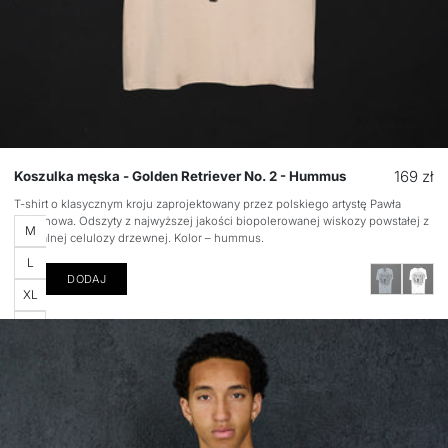
Cena
169 zł
Koszulka męska - Golden Retriever No. 2 - Hummus
regular
T-shirt o klasycznym kroju zaprojektowany przez polskiego artystę Pawła
Stepanowa. Odszyty z najwyższej jakości biopolerowanej wiskozy powstałej z
Rozmiar
M
naturalnej celulozy drzewnej. Kolor – hummus.
L
DODAJ
XL
S