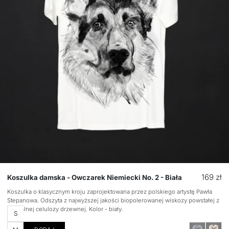
Cena
169 zł
Koszulka damska - Owczarek Niemiecki No. 2 - Biała
regular
Koszulka o klasycznym kroju zaprojektowana przez polskiego artystę Pawła
Stepanowa. Odszyta z najwyższej jakości biopolerowanej wiskozy powstałej z
naturalnej celulozy drzewnej. Kolor - biały.
Rozmiar
S