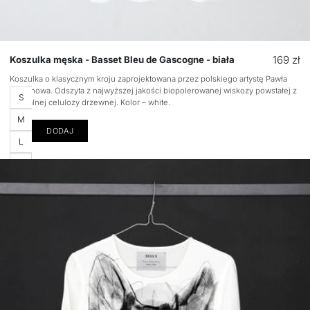
Cena
169 zł
Koszulka męska - Basset Bleu de Gascogne - biała
regular
Koszulka o klasycznym kroju zaprojektowana przez polskiego artystę Pawła
Stepanowa. Odszyta z najwyższej jakości biopolerowanej wiskozy powstałej z
Rozmiar
S
naturalnej celulozy drzewnej. Kolor – white.
M
DODAJ
L
XL