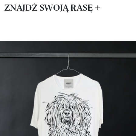
ZNAJDŹ SWOJĄ RASĘ
Airedale terrier
Lagotto romagnolo
Akita
Maine Coon
American pit bull terrier
Maltańczyk
American staffordshire
Mastif neapolitański
terrier
Mastif tybetański
Australijski pies
Mops
pasterski
Nowofundland
Basenji
Ogar polski
Basset bleu de gascogne
Owczarek belgijski
Basset hound
Owczarek niemiecki
Beagle
Owczarek szetlandzki
Bearded collie
(Sheltie)
Beauceron
Owczarek szwajcarski
Bernardyn
Owczarek
Berneński pies pasterski
środkowoazjatycki
Bichon Frisé
Papillon
Bloodhound
Parson Russell Terrier
Bokser
Pekińczyk
Border collie
Płochacz niemiecki