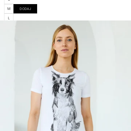
M
DODAJ
L