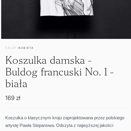
Otwórz
multimedia
SKLEP
/
KOBIETA
1
w
Koszulka damska -
oknie
modalnym
Buldog francuski No. 1 -
biała
Cena
169 zł
regularna
Koszulka o klasycznym kroju zaprojektowana przez polskiego
artystę Pawła Stepanowa.
Odszyta z najwyższej jakości