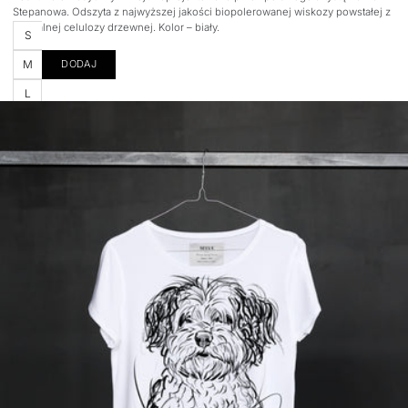
Stepanowa. Odszyta z najwyższej jakości biopolerowanej wiskozy powstałej z
naturalnej celulozy drzewnej. Kolor – biały.
Rozmiar
S
M
DODAJ
L