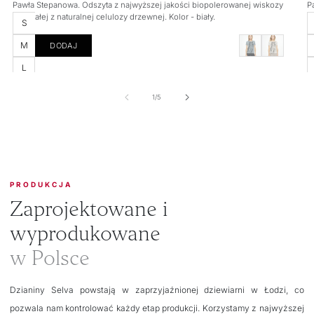
Pawła Stepanowa. Odszyta z najwyższej jakości biopolerowanej wiskozy
P
powstałej z naturalnej celulozy drzewnej. Kolor - biały.
p
Rozmiar
R
S
M
DODAJ
L
z
1
/
5
PRODUKCJA
Zaprojektowane i
wyprodukowane
w Polsce
Dzianiny Selva powstają w zaprzyjaźnionej dziewiarni w Łodzi, co
pozwala nam kontrolować każdy etap produkcji. Korzystamy z najwyższej