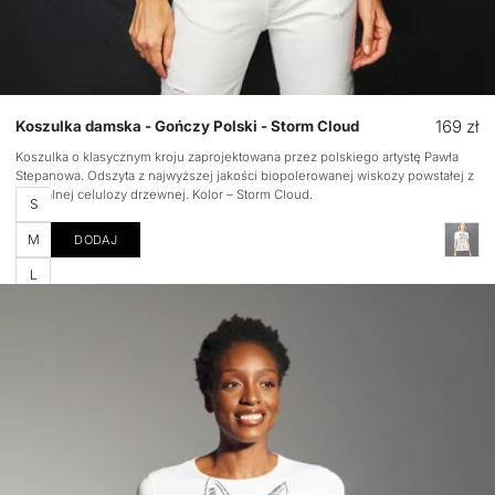
Cena
169 zł
Koszulka damska - Gończy Polski - Storm Cloud
regular
Koszulka o klasycznym kroju zaprojektowana przez polskiego artystę Pawła
Stepanowa. Odszyta z najwyższej jakości biopolerowanej wiskozy powstałej z
naturalnej celulozy drzewnej. Kolor – Storm Cloud.
Rozmiar
S
M
DODAJ
L