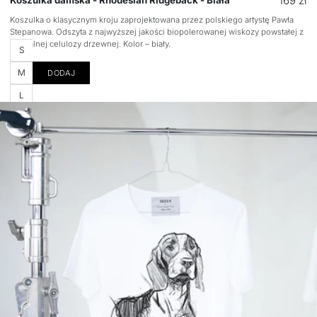
Cena
169 zł
Koszulka damska - Rhodesian Ridgeback - Biała
regular
Koszulka o klasycznym kroju zaprojektowana przez polskiego artystę Pawła
Stepanowa. Odszyta z najwyższej jakości biopolerowanej wiskozy powstałej z
naturalnej celulozy drzewnej. Kolor – biały.
Rozmiar
S
M
DODAJ
L