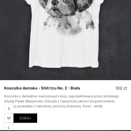
Cena
169 zł
Koszulka damska - Shih tzu No. 2 - Biała
regular
Koszulka o delikatnie oversizowym kroju zaprojektowana przez polskiego
artystę Pawła Stepanowa. Odszyta z najwyższej jakości biopolerowanej
wiskozy powstałej z naturalnej celulozy drzewnej. Kolor - white.
Rozmiar
S
M
DODAJ
L