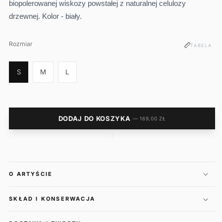
biopolerowanej wiskozy powstałej z naturalnej celulozy
drzewnej.
Kolor - biały.
Rozmiar
Rozmiar
TABELA
S
M
L
DODAJ DO KOSZYKA
— 169,00 ZŁ
O ARTYŚCIE
SKŁAD I KONSERWACJA