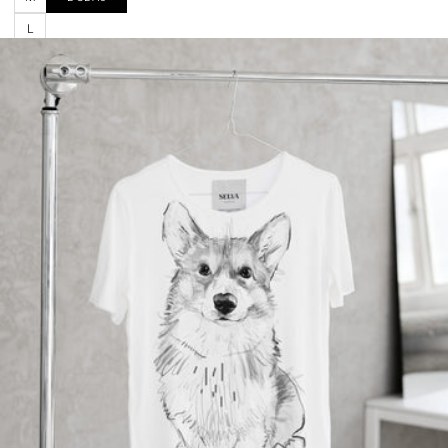
Shiba inu
Doberman
Shih tzu
L
Dog niemiecki
Springer spaniel
Golden retriever
angielski
Gończy polski
Staffordshire bull terrier
Gryfonik brukselski
Sznaucer miniaturowy
Grzywacz chiński
Sznaucer olbrzymi
Hawańczyk
Szpic miniaturowy
Hovawart
Terier irlandzki
Husky syberyjski
Terier szkocki
Islandzki szpic pasterski
Toller
Jack russell terrier
Welsh corgi cardigan
Jamnik
Welsh corgi pembroke
Jamnik szorstkowłosy
West highland white
terrier
Kot bengalski
Whippet
Kot brytyjski krótkowłosy
Wilczak czechosłowacki
Kot dachowiec
Wyżeł weimarski
Kot norweski leśny
Wyżeł węgierski
Kot perski
Yorkshire terrier
Kot sfinks
Kot syjamski