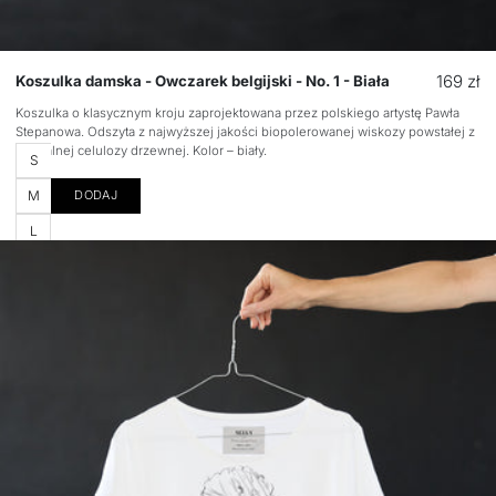
Cena
169 zł
Koszulka damska - Owczarek belgijski - No. 1 - Biała
regular
Koszulka o klasycznym kroju zaprojektowana przez polskiego artystę Pawła
Stepanowa. Odszyta z najwyższej jakości biopolerowanej wiskozy powstałej z
naturalnej celulozy drzewnej. Kolor – biały.
Rozmiar
S
M
DODAJ
L