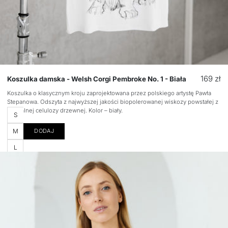
Cena
169 zł
Koszulka damska - Welsh Corgi Pembroke No. 1 - Biała
regular
Koszulka o klasycznym kroju zaprojektowana przez polskiego artystę Pawła
Stepanowa. Odszyta z najwyższej jakości biopolerowanej wiskozy powstałej z
naturalnej celulozy drzewnej. Kolor – biały.
Rozmiar
S
M
DODAJ
L