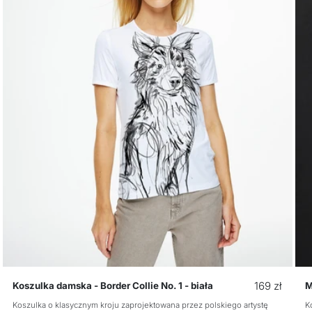
Cena
169 zł
Koszulka damska - Border Collie No. 1 - biała
M
regularna
Koszulka o klasycznym kroju zaprojektowana przez polskiego artystę
K