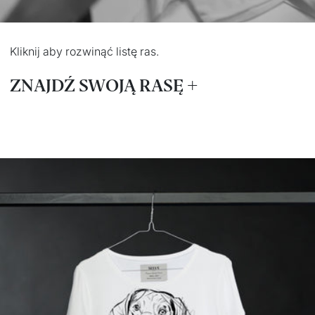
Kliknij aby rozwinąć listę ras.
ZNAJDŹ SWOJĄ RASĘ
Airedale terrier
Labrador Retriever
Akita
Lagotto romagnolo
American pit bull terrier
Maine Coon
American staffordshire
Maltańczyk
terrier
Mastif neapolitański
Australijski pies
Mastif tybetański
pasterski
Mops
Basenji
Nowofundland
Basset bleu de gascogne
Ogar polski
Basset hound
Owczarek belgijski
Beagle
Owczarek niemiecki
Bearded collie
Owczarek szetlandzki
Beauceron
(Sheltie)
Bernardyn
Owczarek szwajcarski