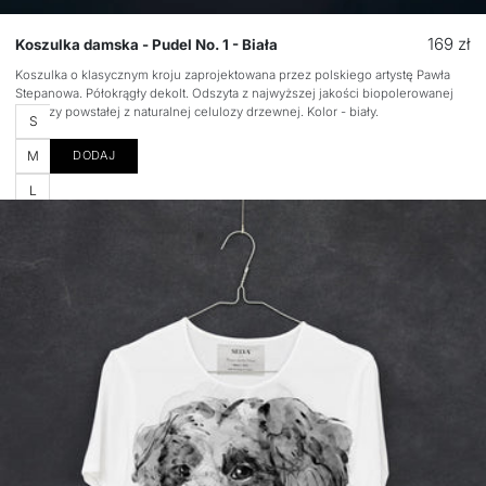
Cena
169 zł
Koszulka damska - Pudel No. 1 - Biała
regular
Koszulka o klasycznym kroju zaprojektowana przez polskiego artystę Pawła
Stepanowa. Półokrągły dekolt. Odszyta z najwyższej jakości biopolerowanej
wiskozy powstałej z naturalnej celulozy drzewnej. Kolor - biały.
Rozmiar
S
M
DODAJ
L