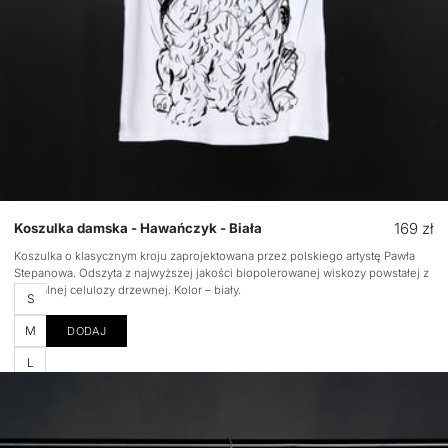
Cena
169 zł
Koszulka damska - Hawańczyk - Biała
regular
Koszulka o klasycznym kroju zaprojektowana przez polskiego artystę Pawła
Stepanowa. Odszyta z najwyższej jakości biopolerowanej wiskozy powstałej z
naturalnej celulozy drzewnej. Kolor – biały.
Rozmiar
S
M
DODAJ
L