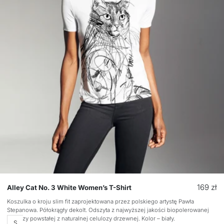
Cena
169 zł
Alley Cat No. 3 White Women’s T-Shirt
regular
Koszulka o kroju slim fit zaprojektowana przez polskiego artystę Pawła
Stepanowa. Półokrągły dekolt. Odszyta z najwyższej jakości biopolerowanej
wiskozy powstałej z naturalnej celulozy drzewnej. Kolor – biały.
Rozmiar
S