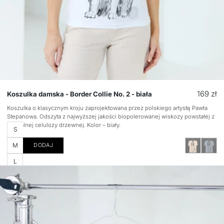
Cena
169 zł
Koszulka damska - Border Collie No. 2 - biała
regular
Koszulka o klasycznym kroju zaprojektowana przez polskiego artystę Pawła
Stepanowa. Odszyta z najwyższej jakości biopolerowanej wiskozy powstałej z
naturalnej celulozy drzewnej. Kolor – biały.
Rozmiar
S
M
DODAJ
L