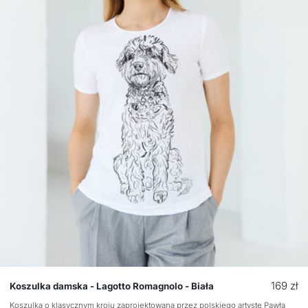
Cena
169 zł
Koszulka damska - Lagotto Romagnolo - Biała
regular
Koszulka o klasycznym kroju zaprojektowana przez polskiego artystę Pawła