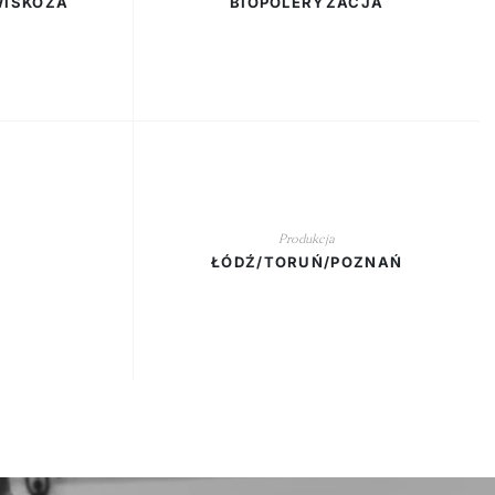
WISKOZA
BIOPOLERYZACJA
Produkcja
ŁÓDŹ/TORUŃ/POZNAŃ