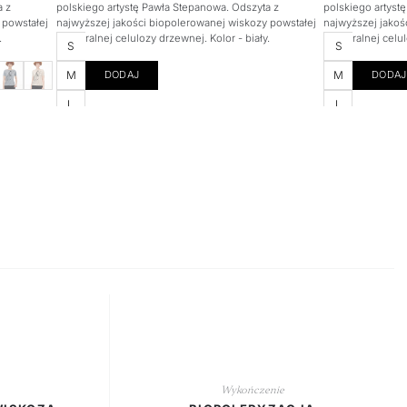
a z
polskiego artystę Pawła Stepanowa. Odszyta z
polskiego artyst
 powstałej
najwyższej jakości biopolerowanej wiskozy powstałej
najwyższej jakoś
.
z naturalnej celulozy drzewnej. Kolor - biały.
z naturalnej celu
Rozmiar
Rozmiar
S
S
M
M
DODAJ
DODAJ
L
L
Wykończenie