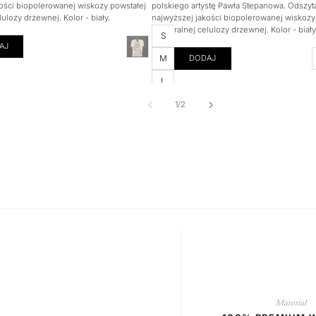
ości biopolerowanej wiskozy powstałej
polskiego artystę Pawła Stepanowa. Odszyt
lulozy drzewnej. Kolor - biały.
najwyższej jakości biopolerowanej wiskozy
z naturalnej celulozy drzewnej. Kolor - biały
Rozmiar
S
AJ
M
DODAJ
L
z
1
/
2
Materiał