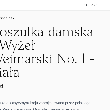
Koszy
KOSZYK
0
P
/
KOBIETA
oszulka damska
 Wyżeł
eimarski No. 1 -
iała
a
zł
larna
lka o klasycznym kroju zaprojektowana przez polskiego
tę Pawła Stepanowa.
Odszyta z najwyższej jakości