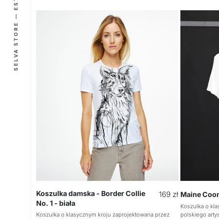
SELVA STORE — EST. 2012
Koszulka damska - Border Collie
Cena
169 zł
Maine Coon
No. 1 - biała
regularna
Koszulka o kl
Koszulka o klasycznym kroju zaprojektowana przez
polskiego arty