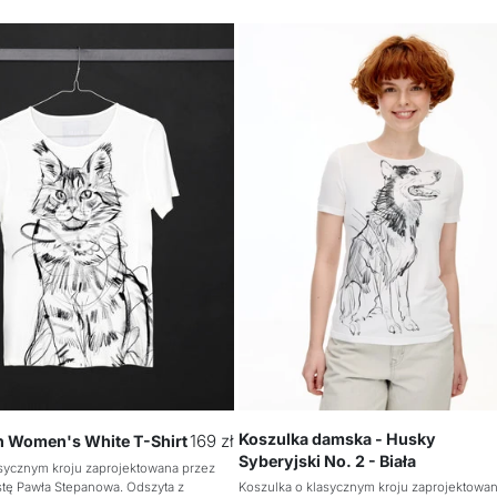
Koszulka damska - Husky
Cena
169 zł
 Women's White T-Shirt
Syberyjski No. 2 - Biała
regularna
asycznym kroju zaprojektowana przez
stę Pawła Stepanowa. Odszyta z
Koszulka o klasycznym kroju zaprojektowa