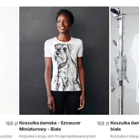
Koszulka damska - Sznaucer
Koszulka dam
Cena
169 zł
Cena
169 zł
Miniaturowy - Biała
biała
regularna
regularna
na przez
Koszulka o kroju slim fit zaprojektowana przez
Koszulka o klasy