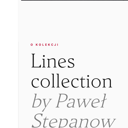
Otwórz
multimedia
1
w
oknie
modalnym
O KOLEKCJI
Lines
collection
by Paweł
Stepanow