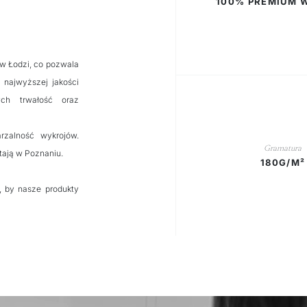
100% PREMIUM 
 w Łodzi, co pozwala
 najwyższej jakości
ch trwałość oraz
rzalność wykrojów.
Gramatura
tają w Poznaniu.
180G/M²
, by nasze produkty