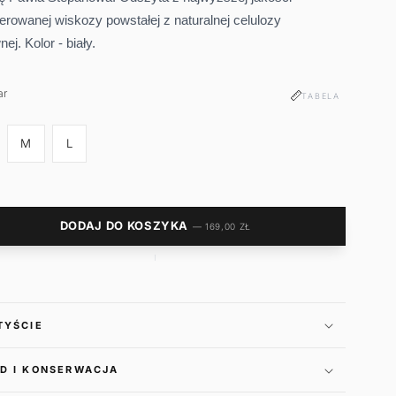
lerowanej wiskozy powstałej z naturalnej celulozy
nej.
Kolor - biały.
ar
iar
TABELA
M
L
DODAJ DO KOSZYKA
— 169,00 ZŁ
TYŚCIE
D I KONSERWACJA