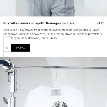
Cena
169 zł
Koszulka damska - Lagotto Romagnolo - Biała
regular
Koszulka o klasycznym kroju zaprojektowana przez polskiego artystę Pawła
Stepanowa. Odszyta z najwyższej jakości biopolerowanej wiskozy powstałej z
naturalnej celulozy drzewnej. Kolor – biały.
Rozmiar
S
M
DODAJ
L