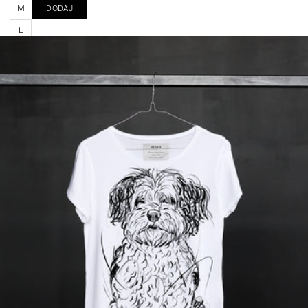
M
DODAJ
L