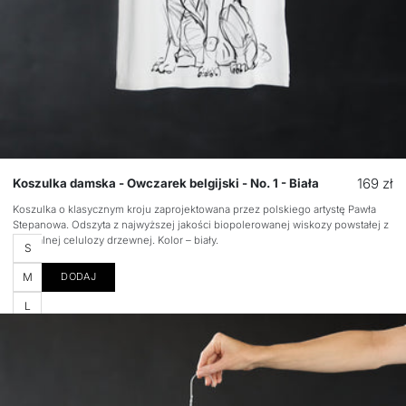
Cena
169 zł
Koszulka damska - Owczarek belgijski - No. 1 - Biała
regular
Koszulka o klasycznym kroju zaprojektowana przez polskiego artystę Pawła
Stepanowa. Odszyta z najwyższej jakości biopolerowanej wiskozy powstałej z
naturalnej celulozy drzewnej. Kolor – biały.
Rozmiar
S
M
DODAJ
L