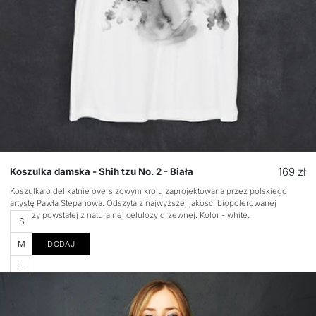
Cena
169 zł
Koszulka damska - Shih tzu No. 2 - Biała
regular
Koszulka o delikatnie oversizowym kroju zaprojektowana przez polskiego
artystę Pawła Stepanowa. Odszyta z najwyższej jakości biopolerowanej
wiskozy powstałej z naturalnej celulozy drzewnej. Kolor - white.
Rozmiar
S
M
DODAJ
L