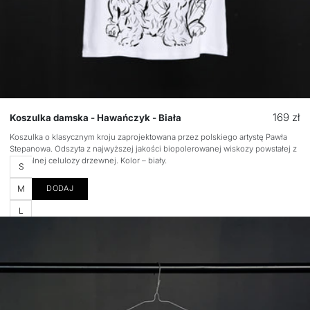
Cena
169 zł
Koszulka damska - Hawańczyk - Biała
regular
Koszulka o klasycznym kroju zaprojektowana przez polskiego artystę Pawła
Stepanowa. Odszyta z najwyższej jakości biopolerowanej wiskozy powstałej z
naturalnej celulozy drzewnej. Kolor – biały.
Rozmiar
S
M
DODAJ
L