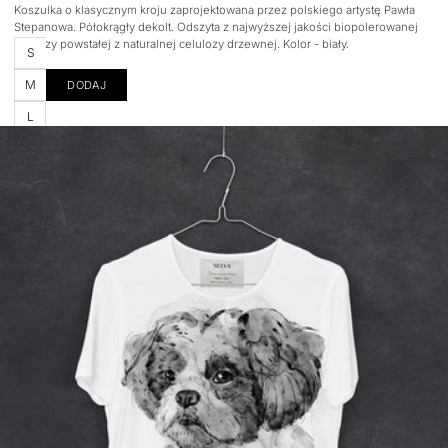
regular
Koszulka o klasycznym kroju zaprojektowana przez polskiego artystę Pawła
Stepanowa. Półokrągły dekolt. Odszyta z najwyższej jakości biopolerowanej
wiskozy powstałej z naturalnej celulozy drzewnej. Kolor - biały.
Rozmiar
S
M
DODAJ
L