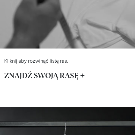
Kliknij aby rozwinąć listę ras.
ZNAJDŹ SWOJĄ RASĘ
Airedale terrier
Labrador Retriever
Akita
Lagotto romagnolo
American pit bull terrier
Maine Coon
American staffordshire
Maltańczyk
terrier
Mastif neapolitański
Australijski pies
Mastif tybetański
pasterski
Mops
Basenji
Nowofundland