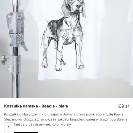
Cena
169 zł
Koszulka damska - Beagle - biała
regular
Koszulka o klasycznym kroju zaprojektowana przez polskiego artystę Pawła
Stepanowa. Odszyta z najwyższej jakości biopolerowanej wiskozy powstałej z
naturalnej celulozy drzewnej. Kolor – biały.
Rozmiar
S