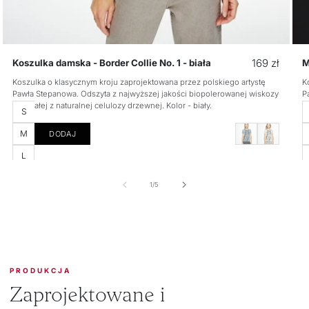
Cena
169 zł
Koszulka damska - Border Collie No. 1 - biała
M
regularna
Koszulka o klasycznym kroju zaprojektowana przez polskiego artystę
K
Pawła Stepanowa. Odszyta z najwyższej jakości biopolerowanej wiskozy
P
powstałej z naturalnej celulozy drzewnej. Kolor - biały.
p
Rozmiar
R
S
M
DODAJ
L
z
1
/
5
PRODUKCJA
Zaprojektowane i