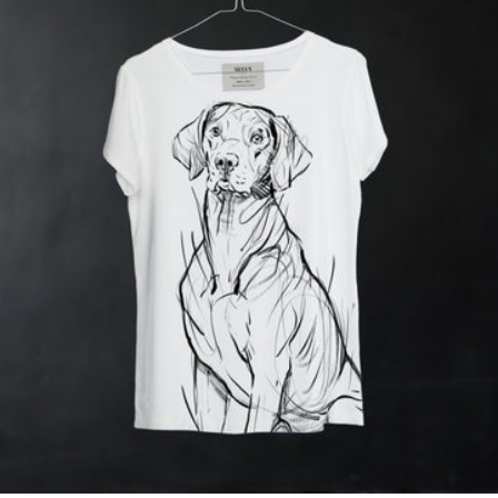
Basset bleu de gascogne
Ogar polski
Basset hound
Owczarek belgijski
Beagle
Owczarek niemiecki
Bearded collie
Owczarek szetlandzki
Beauceron
(Sheltie)
Bernardyn
Owczarek szwajcarski
Berneński pies pasterski
Owczarek
Bichon Frisé
środkowoazjatycki
Bloodhound
Papillon
Bokser
Parson Russell Terrier
Border collie
Pekińczyk
Boston Terrier
Płochacz niemiecki
Briard
Pointer
Buldog angielski
Polski owczarek nizinny
Buldog francuski
Pomeranian
Bulterier
Posokowiec bawarski
Cane corso
Pudel
Cavalier king charles
Puggle
spaniel
Puli
Chart afgański
Ragdoll
Chart rosyjski
Rhodesian ridgeback