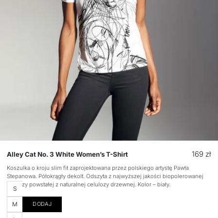
Cena
169 zł
Alley Cat No. 3 White Women’s T-Shirt
regular
Koszulka o kroju slim fit zaprojektowana przez polskiego artystę Pawła
Stepanowa. Półokrągły dekolt. Odszyta z najwyższej jakości biopolerowanej
wiskozy powstałej z naturalnej celulozy drzewnej. Kolor – biały.
Rozmiar
S
M
DODAJ