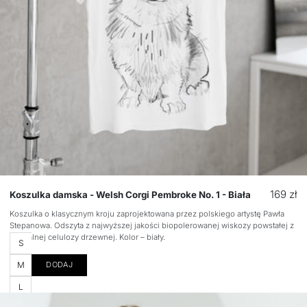
Wilczak czechosłowacki
Kot dachowiec
Wyżeł weimarski
Kot norweski leśny
Wyżeł węgierski
Kot perski
Yorkshire terrier
Kot sfinks
Kot syjamski
Cena
169 zł
Koszulka damska - Welsh Corgi Pembroke No. 1 - Biała
regular
Koszulka o klasycznym kroju zaprojektowana przez polskiego artystę Pawła
Stepanowa. Odszyta z najwyższej jakości biopolerowanej wiskozy powstałej z
naturalnej celulozy drzewnej. Kolor – biały.
Rozmiar
S
M
DODAJ
L