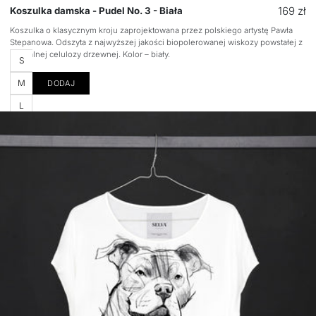
Cena
169 zł
Koszulka damska - Pudel No. 3 - Biała
regular
Koszulka o klasycznym kroju zaprojektowana przez polskiego artystę Pawła
Stepanowa. Odszyta z najwyższej jakości biopolerowanej wiskozy powstałej z
naturalnej celulozy drzewnej. Kolor – biały.
Rozmiar
S
M
DODAJ
L