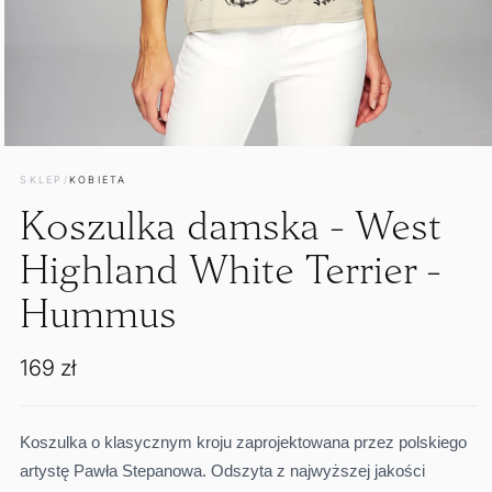
Otwórz
multimedia
SKLEP
/
KOBIETA
1
w
Koszulka damska - West
oknie
modalnym
Highland White Terrier -
Hummus
Cena
169 zł
regularna
Koszulka o klasycznym kroju za
projektowana przez polskiego
artystę Pawła Stepanowa.
Odszyta z najwyższej jakości