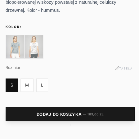
biopolerowanej wiskozy powstałej z naturalnej celulozy
drzewnej.
Kolor - hummus.
KOLOR:
Rozmiar
Rozmiar
TABELA
S
M
L
DODAJ DO KOSZYKA
— 169,00 ZŁ