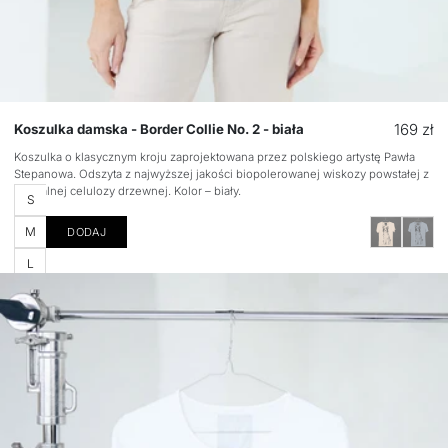
Cena
169 zł
Koszulka damska - Border Collie No. 2 - biała
regular
Koszulka o klasycznym kroju zaprojektowana przez polskiego artystę Pawła
Stepanowa. Odszyta z najwyższej jakości biopolerowanej wiskozy powstałej z
naturalnej celulozy drzewnej. Kolor – biały.
Rozmiar
S
M
DODAJ
L